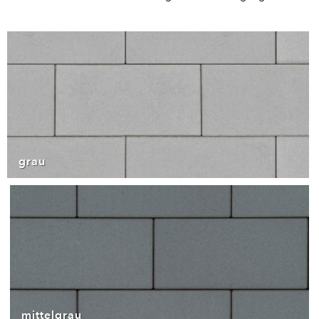
grau
mittelgrau