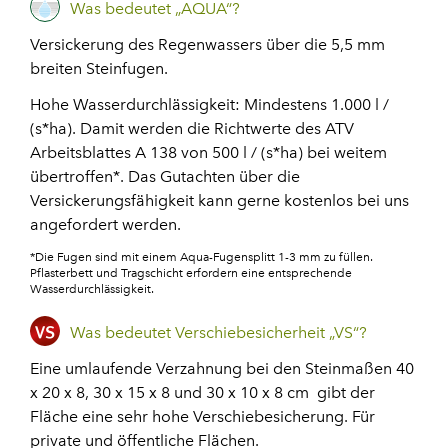
Was bedeutet „AQUA“?
Versickerung des Regenwassers über die 5,5 mm
breiten Steinfugen.
Hohe Wasserdurchlässigkeit: Mindestens 1.000 l /
(s*ha). Damit werden die Richtwerte des ATV
Arbeitsblattes A 138 von 500 l / (s*ha) bei weitem
übertroffen*. Das Gutachten über die
Versickerungsfähigkeit kann gerne kostenlos bei uns
angefordert werden.
*Die Fugen sind mit einem
Aqua-Fugensplitt
1-3 mm zu füllen.
Pflasterbett und Tragschicht erfordern eine entsprechende
Wasserdurchlässigkeit.
Was bedeutet Verschiebesicherheit
„
VS
“?
Eine umlaufende Verzahnung bei den Steinmaßen 40
x 20 x 8, 30 x 15 x 8 und 30 x 10 x 8 cm gibt der
Fläche eine sehr hohe Verschiebesicherung. Für
private und öffentliche Flächen.