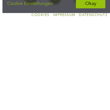
Cookie Einstellungen
Okay
COOKIES
IMPRESSUM
DATENSCHUTZ
Metten Stein+Design
Metten Akademie
Spring by Metten
Metten Editionen
Stein+Design
Umbriano
Ecoterra
Metten Consulting
TaroTec