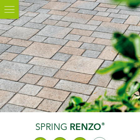
CHARAKTER
MIT ECKEN
UND KANTEN.
®
RENZO
SPRING